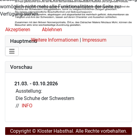
womöglich nicht mehr alle Funktionalitäten der Seite zur
Verfügung stehen.
Akzeptieren
Ablehnen
Weitere Informationen
|
Impressum
Hauptmenü
Vorschau
21.03. - 03.10.2026
Ausstellung:
Die Schuhe der Schwestern
//
INFO
Copyright © Kloster Habsthal. Alle Rechte vorbehalten.