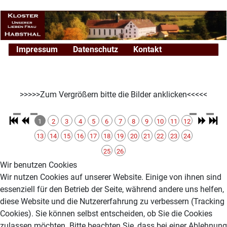
Impressum
Datenschutz
Kontakt
>>>>>Zum Vergrößern bitte die Bilder anklicken<<<<<
1
2
3
4
5
6
7
8
9
10
11
12
13
14
15
16
17
18
19
20
21
22
23
24
25
26
Wir benutzen Cookies
Wir nutzen Cookies auf unserer Website. Einige von ihnen sind
essenziell für den Betrieb der Seite, während andere uns helfen,
diese Website und die Nutzererfahrung zu verbessern (Tracking
Cookies). Sie können selbst entscheiden, ob Sie die Cookies
zulassen möchten. Bitte beachten Sie, dass bei einer Ablehnung