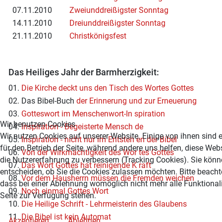
07.11.2010
Zweiunddreißigster Sonntag
14.11.2010
Dreiunddreißigster Sonntag
21.11.2010
Christkönigsfest
Das Heiliges Jahr der Barmherzigkeit:
01.
Die Kirche deckt uns den Tisch des Wortes Gottes
02. Das Bibel-Buch
der
Erinnerung und zur Erneuerung
03.
Gotteswort im Menschenwort-In spiration
Wir benutzen Cookies
04.
Inspiration - Begeisterte Mensch de
Wir nutzen Cookies auf unserer Website. Einige von ihnen sind e
05.
Inspiration - nicht nur im Entsteh en der Bibel
für den Betrieb der Seite, während andere uns helfen, diese Web
06.
Von der Wirkmächtigkeit des Wor tes Gottes
die Nutzererfahrung zu verbessern (Tracking Cookies). Sie könn
07.
Das Wort Gottes hat reinigende K raft
entscheiden, ob Sie die Cookies zulassen möchten. Bitte beacht
08.
Vor dem Hausherrn müssen die Fremden weichen
dass bei einer Ablehnung womöglich nicht mehr alle Funktionali
09.
Noch einmal Gottes Wort
Seite zur Verfügung stehen.
10.
Die Heilige Schrift - Lehrmeisterin des Glaubens
11.
Die Bibel ist kein Automat
Akzeptieren
Ablehnen