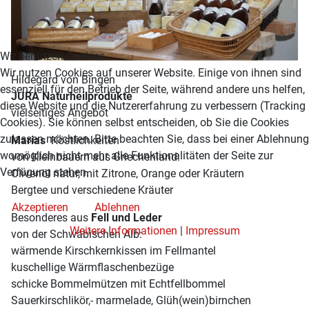
Wir benutzen Cookies
Wir nutzen Cookies auf unserer Website. Einige von ihnen sind
Hildegard von Bingen
essenziell für den Betrieb der Seite, während andere uns helfen,
JURA Naturheilprodukte
diese Website und die Nutzererfahrung zu verbessern (Tracking
vielseitiges Angebot
Cookies). Sie können selbst entscheiden, ob Sie die Cookies
zulassen möchten. Bitte beachten Sie, dass bei einer Ablehnung
Marias
Köstlichkeiten
womöglich nicht mehr alle Funktionalitäten der Seite zur
von Kleinbauern aus Griechenland:
Verfügung stehen.
Olivenöl natur, mit Zitrone, Orange oder Kräutern
Bergtee und verschiedene Kräuter
Akzeptieren
Ablehnen
Besonderes aus
Fell und Leder
Weitere Informationen
|
Impressum
von der Schwäbischen Alb:
wärmende Kirschkernkissen im Fellmantel
kuschellige Wärmflaschenbezüge
schicke Bommelmützen mit Echtfellbommel
Sauerkirschlikör,- marmelade, Glüh(wein)birnchen